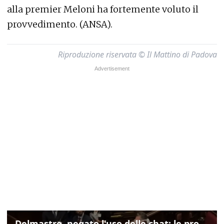
alla premier Meloni ha fortemente voluto il
provvedimento. (ANSA).
Riproduzione riservata © Il Mattino di Padova
Delmastro, negato l'uso delle chat: le proteste di Avs e M5s