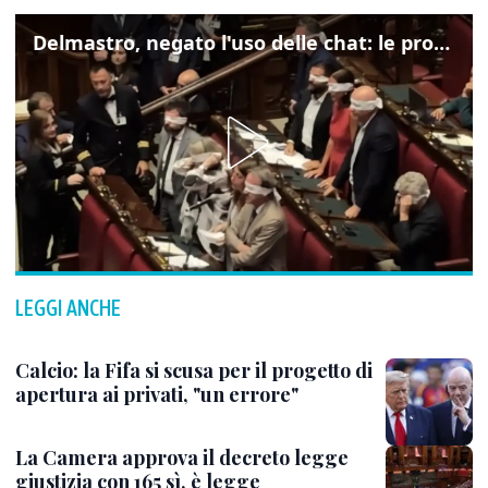
Delmastro, negato l'uso delle chat: le proteste di Avs e M5s
LEGGI ANCHE
Calcio: la Fifa si scusa per il progetto di
apertura ai privati, "un errore"
La Camera approva il decreto legge
giustizia con 165 sì, è legge