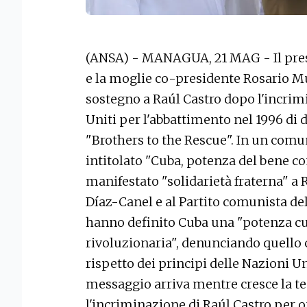
(ANSA) - MANAGUA, 21 MAG - Il pres
e la moglie co-presidente Rosario M
sostegno a Raúl Castro dopo l'incrim
Uniti per l'abbattimento nel 1996 di d
"Brothers to the Rescue". In un com
intitolato "Cuba, potenza del bene c
manifestato "solidarietà fraterna" a 
Díaz-Canel e al Partito comunista dell
hanno definito Cuba una "potenza cul
rivoluzionaria", denunciando quello
rispetto dei principi delle Nazioni U
messaggio arriva mentre cresce la t
l'incriminazione di Raúl Castro per o