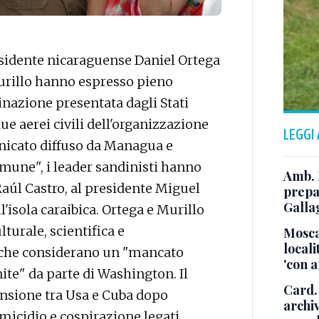
idente nicaraguense Daniel Ortega
urillo hanno espresso pieno
inazione presentata dagli Stati
ue aerei civili dell'organizzazione
LEGGI
unicato diffuso da Managua e
omune", i leader sandinisti hanno
Amb. 
Raúl Castro, al presidente Miguel
prepa
Galla
'isola caraibica. Ortega e Murillo
turale, scientifica e
Mosca
locali
 che considerano un "mancato
'con a
nite" da parte di Washington. Il
Card.
ensione tra Usa e Cuba dopo
archi
micidio e cospirazione legati