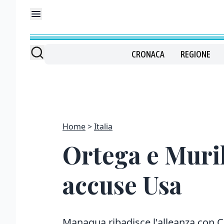
CRONACA
REGIONE
Home
Italia
Ortega e Muril
accuse Usa
Managua ribadisce l'alleanza con C