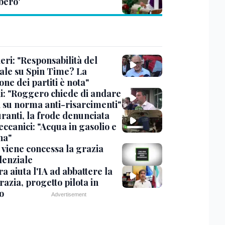
ero'
eri: "Responsabilità del
ale su Spin Time? La
one dei partiti è nota"
ni: "Roggero chiede di andare
i su norma anti-risarcimenti"
ranti, la frode denunciata
ccanici: "Acqua in gasolio e
na"
viene concessa la grazia
denziale
ra aiuta l'IA ad abbattere la
azia, progetto pilota in
o