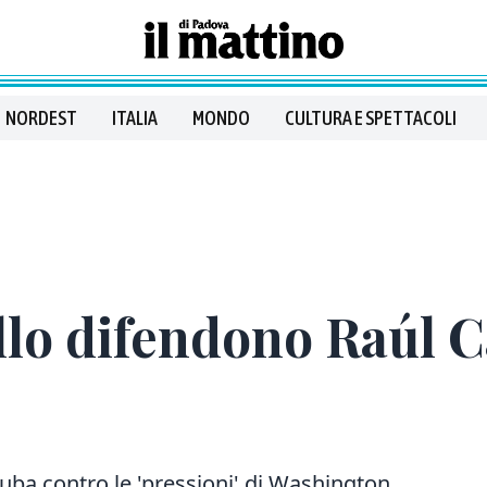
NORDEST
ITALIA
MONDO
CULTURA E SPETTACOLI
lo difendono Raúl C
uba contro le 'pressioni' di Washington