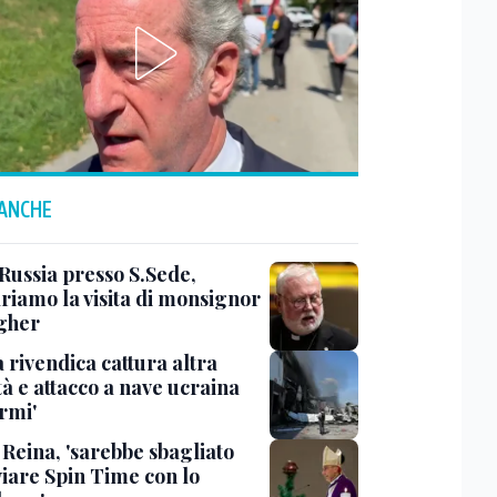
 ANCHE
Russia presso S.Sede,
riamo la visita di monsignor
gher
 rivendica cattura altra
tà e attacco a nave ucraina
rmi'
 Reina, 'sarebbe sbagliato
viare Spin Time con lo