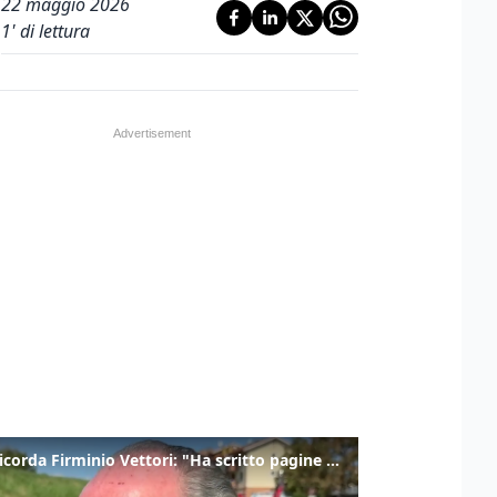
22 maggio 2026
1
' di lettura
Zaia ricorda Firminio Vettori: "Ha scritto pagine di storia del nostro territorio"