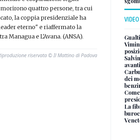
sgomb
ui morirono quattro persone, tra cui
icato, la coppia presidenziale ha
VIDEO
leader eterno" e riaffermato la
a tra Managua e L'Avana. (ANSA).
Gualti
Vimin
posizi
Riproduzione riservata © Il Mattino di Padova
Salvi
avant
Carbu
dei me
benzi
Come 
presi
La fib
burocr
Venet