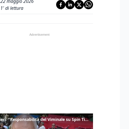
22 maggio 2026
1
' di lettura
Gualtieri: "Responsabilità del Viminale su Spin Time? La posizione dei partiti è nota"