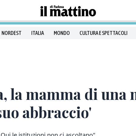
NORDEST
ITALIA
MONDO
CULTURA E SPETTACOLI
a, la mamma di una 
 suo abbraccio'
ui le istituzioni non ci ascoltano"