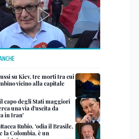
 ANCHE
ussi su Kiev, tre morti tra cui
bino vicino alla capitale
il capo degli Stati maggiori
rca una via d'uscita da
a in Iran'
ttacca Rubio, 'odia il Brasile,
e la Colombia, è un