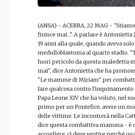
(ANSA) - ACERRA, 22 MAG - "Stiamo t
finisce mai…". A parlare è Antoniet
19 anni alla quale, quando aveva solo
medulloblastoma al quarto stadio. "Tr
fuori pericolo da questa maledetta m
mai", dice Antonietta che ha promoss
"Le mamme di Miriam" per combattere
fare qualcosa contro l'inquinamento
Papa Leone XIV che ha voluto, nel suo
primo per un Pontefice, avere un mo
delle vittime. Le incontrerà nella Cat
dice questa combattiva mamma - è c
accogliere, ci deve sentire perché qu