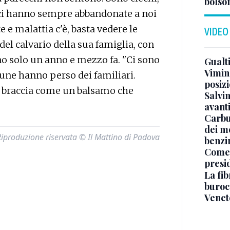
bolson
o ci hanno sempre abbandonate a noi
e e malattia c'è, basta vedere le
VIDEO
del calvario della sua famiglia, con
no solo un anno e mezzo fa. "Ci sono
Gualti
Vimin
lcune hanno perso dei familiari.
posizi
ue braccia come un balsamo che
Salvi
avant
Carbu
dei me
Riproduzione riservata © Il Mattino di Padova
benzi
Come 
presi
La fib
burocr
Venet