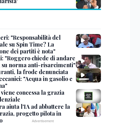
arista'
eri: "Responsabilità del
ale su Spin Time? La
one dei partiti è nota"
ni: "Roggero chiede di andare
i su norma anti-risarcimenti"
ranti, la frode denunciata
ccanici: "Acqua in gasolio e
na"
viene concessa la grazia
denziale
ra aiuta l'IA ad abbattere la
azia, progetto pilota in
o