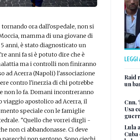
ornando ora dall'ospedale, non si
ta Moccia, mamma di una giovane di
 5 anni, è stato diagnosticato un
e anni fa si è potuto dire che è
LEGGI
alattia ma i controlli non finiranno
o ad Acerra (Napoli) l'associazione
Raid r
 contro l'inerzia di chi potrebbe
un bam
 e non lo fa. Domani incontreranno
 viaggio apostolico ad Acerra, il
Cnn, '
Usa ce
mento speciale con le famiglie
guerr
tedrale. "Quello che vorrei dirgli -
Lula a
he non ci abbandonasse. Ci deve
Cuba 
a parecchi non sentono. Sono ciechi,