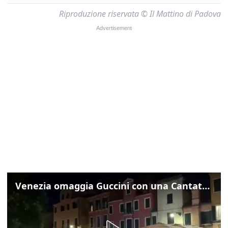
Riproduzione riservata © Il Mattino di Padova
Venezia omaggia Guccini con una Cantata Anarchica in campo Santa Margherita