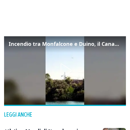
Incendio tra Monfalcone e Duino, il Canadair in azione per fermare le fiamme sul fronte dell’A4
LEGGI ANCHE