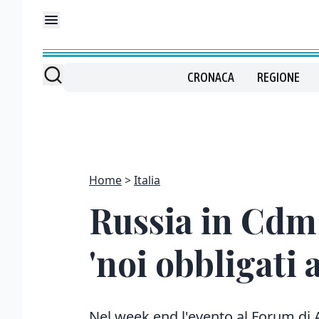
CRONACA
REGIONE
Home
Italia
Russia in Cdm 
'noi obbligati 
Nel week end l'evento al Forum di A