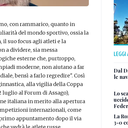
mo, con rammarico, quanto in
iarità del mondo sportivo, ossia la
 il suo focus agli atleti e la
n a dividere, sia messa
LEGGI
ogiche esterne che, purtroppo,
impiadi moderne, non aiutano a far
Dal D
ale, bensì a farlo regredire". Così
le nav
innastica, alla vigilia della Coppa
 luglio al Forum di Assago),
Lo sca
uccide
one italiana in merito alla apertura
Feder
 competizioni internazionali, come
La Rom
il primo appuntamento dopo il via
3-0 co
che vedrà le atlete russe