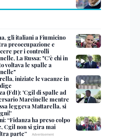
, gli italiani a Fiumicino
 tra preoccupazione e
cere per i controlli
elle, La Russa: "C'è chi in
o voltava le spalle a
nelle"
ella, iniziate le vacanze in
Adige
a (FdI): 'Cgil di spalle ad
ersario Marcinelle mentre
ssa leggeva Mattarella, si
gni!'
ni: “Fidanza ha preso colpo
e, Cgil non si gira mai
ltra parte”