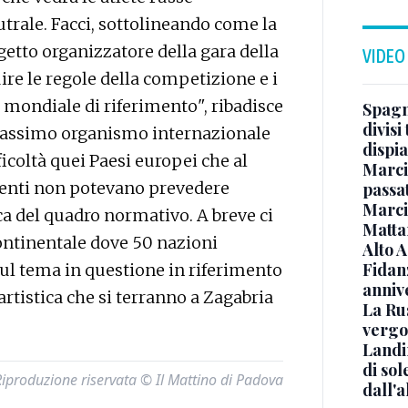
trale. Facci, sottolineando come la
getto organizzatore della gara della
VIDEO
re le regole della competizione e i
 mondiale di riferimento", ribadisce
Spagna
divisi
 massimo organismo internazionale
dispia
icoltà quei Paesi europei che al
Marcin
enti non potevano prevedere
passat
Marci
a del quadro normativo. A breve ci
Mattar
continentale dove 50 nazioni
Alto 
Fidanz
l tema in questione in riferimento
anniv
rtistica che si terranno a Zagabria
La Ru
vergo
Landi
di sol
Riproduzione riservata © Il Mattino di Padova
dall'a