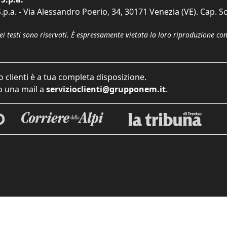
p.a. - Via Alessandro Poerio, 34, 30171 Venezia (VE). Cap. So
dei testi sono riservati. È espressamente vietata la loro riproduzione co
o clienti è a tua completa disposizione.
 una mail a
servizioclienti@grupponem.it
.
iva sulla raccolta
Le tue preferenze relative alla priva