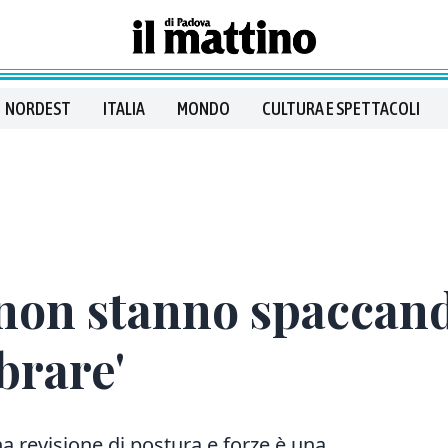
NORDEST
ITALIA
MONDO
CULTURA E SPETTACOLI
a non stanno spaccand
brare'
a revisione di postura e forze è una