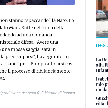
non stanno "spaccando" la Nato. Lo
 Nato Mark Rutte nel corso della
pondendo ad una domanda
nisteriale difesa. "Avere una
LEGGI
 è una mossa saggia, sarà in
 da preoccuparsi", ha aggiunto. In
La Ue
a "sano" per l'Europa affidarsi così
alla F
Infant
 che il processo di ribilanciamento
A).
Isabel
mio p
moda
Riproduzione riservata © Il Mattino di Padova
Gucci
città 