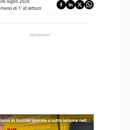
06 luglio 2026
meno di 1' di lettura
Le canzoni di Guccini sparate a tutto volume nella strada dove abitava