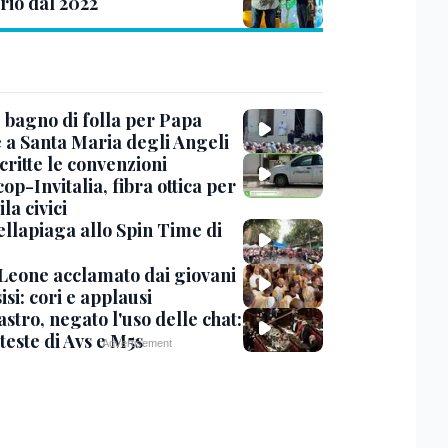
rio dal 2022
, bagno di folla per Papa
 a Santa Maria degli Angeli
critte le convenzioni
op-Invitalia, fibra ottica per
la civici
ellapiaga allo Spin Time di
Leone acclamato dai giovani
isi: cori e applausi
stro, negato l'uso delle chat:
teste di Avs e M5s