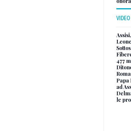
onora
VIDEO
Assisi
Leone
Sottos
Fiberc
477 mi
Diton
Roma
Papa 
ad Ass
Delma
le pro