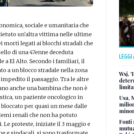
conomica, sociale e umanitaria che
mietuto un'altra vittima nelle ultime
i morti legati ai blocchi stradali che
quello di una 47enne deceduta
LEGGI
a El Alto. Secondo i familiari, il
ato a un blocco stradale nella zona
Wsj, '
impedito il passaggio. Tra le altre
deter
limita
rano anche una bambina che non è
istica, un paziente oncologico in
Usa, 
milion
 bloccato per quasi un mese dalle
minor
lemi renali che non ha potuto
Fonti 
 Le proteste, iniziate il 3 maggio e
mutua
 e sindacali, si sono trasformate