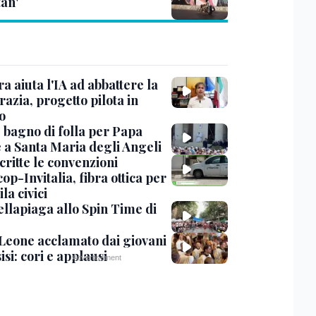
tan'
ra aiuta l'IA ad abbattere la
azia, progetto pilota in
o
, bagno di folla per Papa
 a Santa Maria degli Angeli
critte le convenzioni
op-Invitalia, fibra ottica per
la civici
ellapiaga allo Spin Time di
Leone acclamato dai giovani
isi: cori e applausi