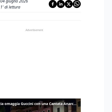
04 giugno 2026
1
' di lettura
Venezia omaggia Guccini con una Cantata Anarchica in campo Santa Margherita