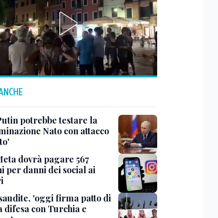
 ANCHE
Putin potrebbe testare la
minazione Nato con attacco
to'
Meta dovrà pagare 567
i per danni dei social ai
i
saudite, 'oggi firma patto di
 difesa con Turchia e