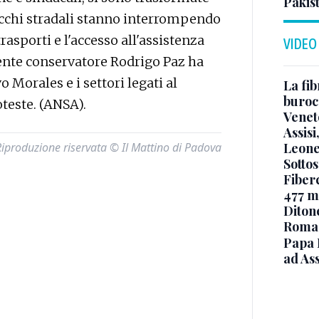
Pakis
blocchi stradali stanno interrompendo
asporti e l'accesso all'assistenza
VIDEO
idente conservatore Rodrigo Paz ha
o Morales e i settori legati al
La fib
burocr
oteste. (ANSA).
Venet
Assisi
Leone
Riproduzione riservata © Il Mattino di Padova
Sottos
Fiberc
477 mi
Diton
Roma
Papa 
ad Ass