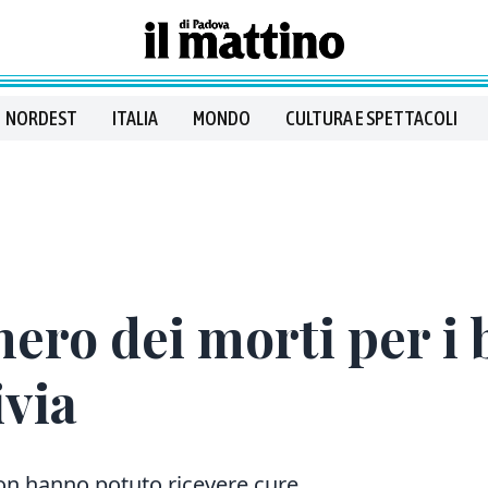
NORDEST
ITALIA
MONDO
CULTURA E SPETTACOLI
mero dei morti per i 
ivia
 non hanno potuto ricevere cure