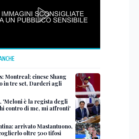
 ANCHE
s: Montreal; cinese Shang
o in tre set, Darderi agli
 'Meloni è la regista degli
hi contro di me, mi affronti'
ntina: arrivato Mastantuono,
oglierlo oltre 500 tifosi