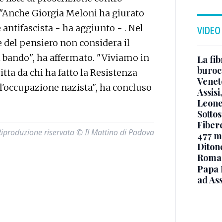
. "Anche Giorgia Meloni ha giurato
 antifascista - ha aggiunto - . Nel
VIDEO
e del pensiero non considera il
 bando", ha affermato. "Viviamo in
La fib
burocr
tta da chi ha fatto la Resistenza
Venet
ll'occupazione nazista", ha concluso
Assisi
Leone
Sottos
Fiberc
Riproduzione riservata © Il Mattino di Padova
477 mi
Diton
Roma
Papa 
ad Ass