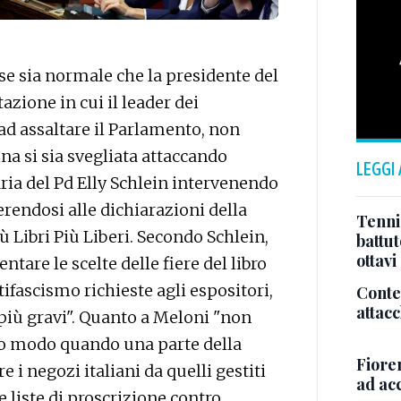
e sia normale che la presidente del
azione in cui il leader dei
 ad assaltare il Parlamento, non
na si sia svegliata attaccando
LEGGI
aria del Pd Elly Schlein intervenendo
erendosi alle dichiarazioni della
Tenni
ù Libri Più Liberi. Secondo Schlein,
battut
ottavi
tare le scelte delle fiere del libro
tifascismo richieste agli espositori,
Conte,
attacc
più gravi". Quanto a Meloni "non
sso modo quando una parte della
Fiore
 i negozi italiani da quelli gestiti
ad acc
e liste di proscrizione contro