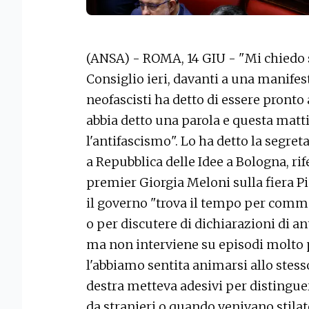
(ANSA) - ROMA, 14 GIU - "Mi chiedo s
Consiglio ieri, davanti a una manifest
neofascisti ha detto di essere pronto
abbia detto una parola e questa matti
l'antifascismo". Lo ha detto la segret
a Repubblica delle Idee a Bologna, rif
premier Giorgia Meloni sulla fiera Pi
il governo "trova il tempo per commen
o per discutere di dichiarazioni di an
ma non interviene su episodi molto 
l'abbiamo sentita animarsi allo ste
destra metteva adesivi per distinguere
da stranieri o quando venivano stilat