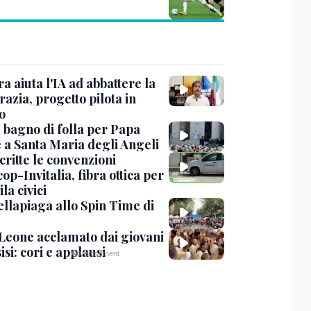
ra aiuta l'IA ad abbattere la
azia, progetto pilota in
o
, bagno di folla per Papa
 a Santa Maria degli Angeli
critte le convenzioni
op-Invitalia, fibra ottica per
la civici
ellapiaga allo Spin Time di
Leone acclamato dai giovani
isi: cori e applausi