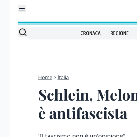
CRONACA
REGIONE
Home
Italia
Schlein, Melon
è antifascista
'Il fascismo non è un'opinione"