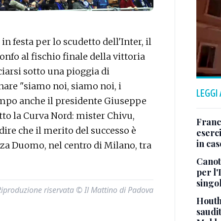
 festa per lo scudetto dell'Inter, il
onfo al fischio finale della vittoria
ciarsi sotto una pioggia di
tonare "siamo noi, siamo noi, i
LEGGI
campo anche il presidente Giuseppe
sotto la Curva Nord: mister Chivu,
Franc
dire che il merito del successo è
eserci
in cas
azza Duomo, nel centro di Milano, tra
Canot
per l'
singo
Riproduzione riservata © Il Mattino di Padova
Houth
saudit