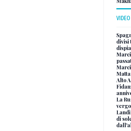
Makh
VIDEO
Spagna
divisi
dispia
Marcin
passat
Marci
Mattar
Alto 
Fidanz
anniv
La Ru
vergo
Landi
di sol
dall'a