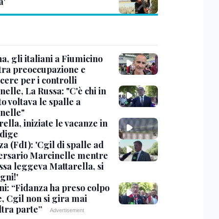
a'
, gli italiani a Fiumicino
 tra preoccupazione e
cere per i controlli
elle, La Russa: "C'è chi in
o voltava le spalle a
nelle"
ella, iniziate le vacanze in
Adige
a (FdI): 'Cgil di spalle ad
ersario Marcinelle mentre
ssa leggeva Mattarella, si
gni!'
ni: “Fidanza ha preso colpo
e, Cgil non si gira mai
ltra parte”