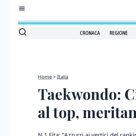
CRONACA
REGIONE
Home
Italia
Taekwondo: Cito
al top, merita
N.1 Fita: "Azzurri ai vertici del ra