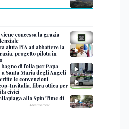
viene concessa la grazia
denziale
ra aiuta l'IA ad abbattere la
azia, progetto pilota in
o
, bagno di folla per Papa
 a Santa Maria degli Angeli
critte le convenzioni
op-Invitalia, fibra ottica per
la civici
ellapiaga allo Spin Time di