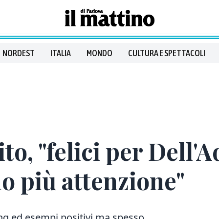
NORDEST
ITALIA
MONDO
CULTURA E SPETTACOLI
, "felici per Dell'A
no più attenzione"
nking ed esempi positivi ma spesso