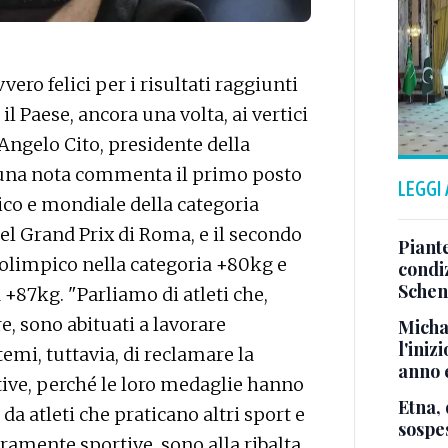
ro felici per i risultati raggiunti
il Paese, ancora una volta, ai vertici
Angelo Cito, presidente della
 una nota commenta il primo posto
LEGGI
ico e mondiale della categoria
el Grand Prix di Roma, e il secondo
Piante
olimpico nella categoria +80kg e
condi
Sche
+87kg. "Parliamo di atleti che,
e, sono abituati a lavorare
Micha
l'iniz
emi, tuttavia, di reclamare la
anno e
ive, perché le loro medaglie hanno
Etna, 
da atleti che praticano altri sport e
sospes
ramente sportive, sono alla ribalta