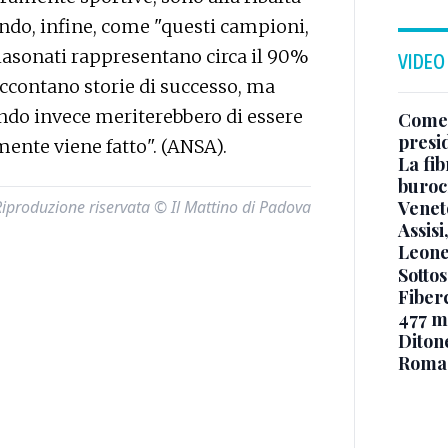
ando, infine, come "questi campioni,
lasonati rappresentano circa il 90%
VIDEO
raccontano storie di successo, ma
ndo invece meriterebbero di essere
Come 
presi
mente viene fatto". (ANSA).
La fib
burocr
Riproduzione riservata © Il Mattino di Padova
Venet
Assisi
Leone
Sottos
Fiberc
477 mi
Diton
Roma