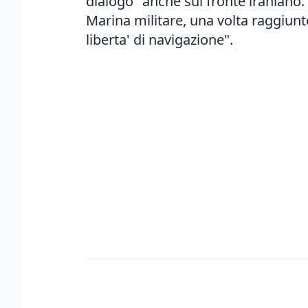
dialogo" anche sul fronte iraniano. I
Marina militare, una volta raggiunt
liberta' di navigazione".