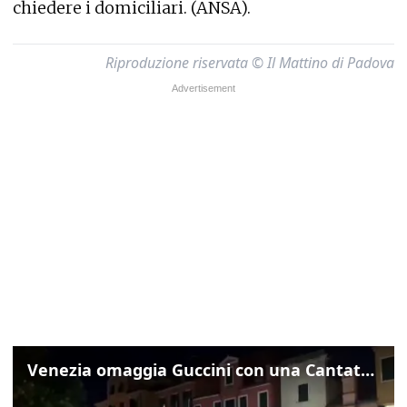
chiedere i domiciliari. (ANSA).
Riproduzione riservata © Il Mattino di Padova
Venezia omaggia Guccini con una Cantata Anarchica in campo Santa Margherita