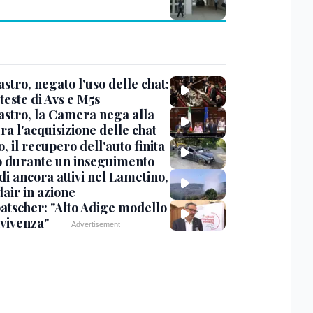
stro, negato l'uso delle chat:
teste di Avs e M5s
stro, la Camera nega alla
a l'acquisizione delle chat
, il recupero dell'auto finita
o durante un inseguimento
i ancora attivi nel Lametino,
air in azione
tscher: "Alto Adige modello
nvivenza"