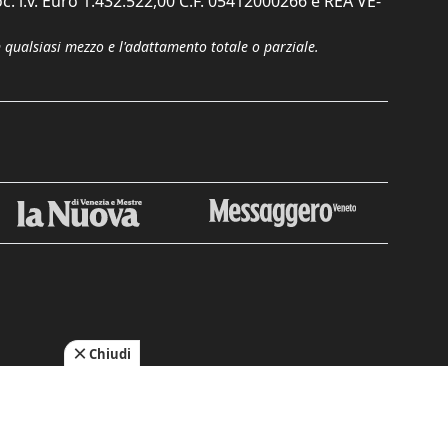
c. i.v. Euro 1.432.522,00 C.F. 05412000266 e REA VE-
n qualsiasi mezzo e l'adattamento totale o parziale.
Chiudi
cy