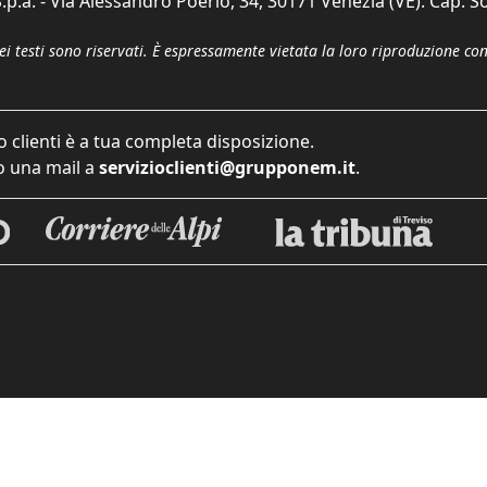
p.a. - Via Alessandro Poerio, 34, 30171 Venezia (VE). Cap. So
dei testi sono riservati. È espressamente vietata la loro riproduzione co
o clienti è a tua completa disposizione.
 una mail a
servizioclienti@grupponem.it
.
iva sulla raccolta
Le tue preferenze relative alla priva