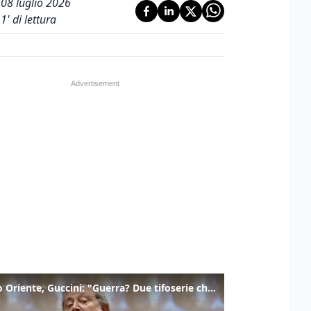
08 luglio 2026
1
' di lettura
Medio Oriente, Guccini: "Guerra? Due tifoserie che si urlano contro e dimenticano vittime"