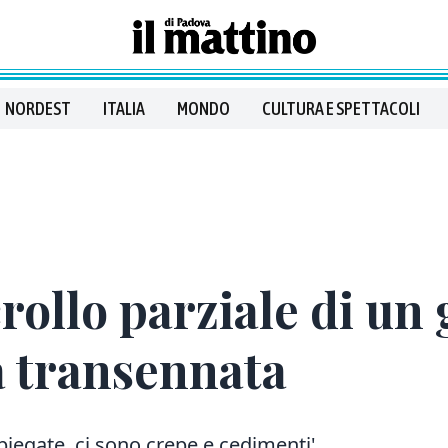
NORDEST
ITALIA
MONDO
CULTURA E SPETTACOLI
rollo parziale di un 
a transennata
iegate, ci sono crepe e cedimenti'