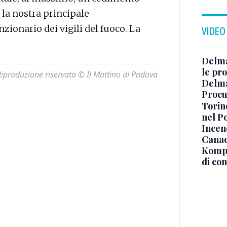
 la nostra principale
ionario dei vigili del fuoco. La
VIDEO
Delma
le pro
Riproduzione riservata © Il Mattino di Padova
Delma
Procur
Torino
nel P
Incend
Canad
Kompa
di co