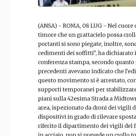
(ANSA) - ROMA, 08 LUG - Nel cuore d
timore che un grattacielo possa crol
portanti si sono piegate, inoltre, son
cedimenti dei soffitti", ha dichiara
conferenza stampa, secondo quanto r
precedenti avevano indicato che l'edi
questo movimento si è arrestato, con
supporti temporanei per stabilizzare 
piani sulla 42esima Strada a Midtow
area, ispezionato da droni dei vigili
dispositivi in grado di rilevare spos
riferito il dipartimento dei vigili del
in acciaio, non si prevede un crollo 