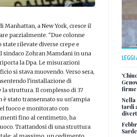
i Manhattan, a New York, cresce il
lare parzialmente. "Due colonne
o state rilevate diverse crepe e
to il sindaco Zohran Mamdani in una
LEGGI
iporta la Dpa. Le misurazioni
ficio si stava muovendo. Verso sera,
'Chiud
sentendo l'installazione di
Genov
firme
la struttura. Il complesso di 37
n è stato transennato su un'ampia
Nella 
tardi 
 del fuoco e monitorato con
divert
tamenti fino al centimetro, ha
Febbre
 fuoco. Trattandosi di una struttura
Sarde
totale; al massimo, un cedimento