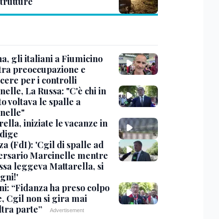
strutture
, gli italiani a Fiumicino
 tra preoccupazione e
cere per i controlli
elle, La Russa: "C'è chi in
o voltava le spalle a
nelle"
ella, iniziate le vacanze in
Adige
a (FdI): 'Cgil di spalle ad
ersario Marcinelle mentre
ssa leggeva Mattarella, si
gni!'
ni: “Fidanza ha preso colpo
e, Cgil non si gira mai
ltra parte”