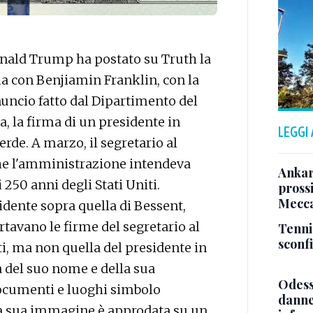
ald Trump ha postato su Truth la
la con Benjiamin Franklin, con la
nuncio fatto dal Dipartimento del
a, la firma di un presidente in
LEGGI
erde. A marzo, il segretario al
che l'amministrazione intendeva
Ankara
 250 anni degli Stati Uniti.
pross
Mecca
dente sopra quella di Bessent,
tavano le firme del segretario al
Tenni
sconf
ti, ma non quella del presidente in
a del suo nome e della sua
Odessa
cumenti e luoghi simbolo
danneg
 La sua immagine è approdata su un