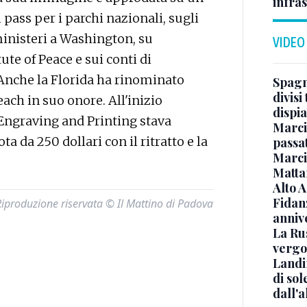
infra
ass per i parchi nazionali, sugli
 ministeri a Washington, su
VIDEO
ute of Peace e sui conti di
 Anche la Florida ha rinominato
Spagna
divisi
ach in suo onore. All'inizio
dispia
 Engraving and Printing stava
Marcin
a da 250 dollari con il ritratto e la
passat
Marci
Mattar
Alto 
Fidanz
Riproduzione riservata © Il Mattino di Padova
anniv
La Ru
vergo
Landi
di sol
dall'a