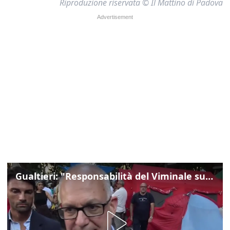
Riproduzione riservata © Il Mattino di Padova
Gualtieri: "Responsabilità del Viminale su Spin Time? La posizione dei partiti è nota"