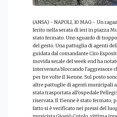
(ANSA) - NAPOLI, 10 MAG - Un ragazz
ferito nella serata di ieri in piazza 
stato fermato. Uno sguardo di troppo
del gesto. Una pattuglia di agenti del
guidata dal comandante Ciro Esposito,
movida serale del week end ha notato 
intervenuta bloccando l'aggressore c
per tre volte il 14enne. Sul posto 
altre pattuglie di agenti municipali a
stata trasportata all'ospedale Pellegr
riservata. Il 15enne è stato fermato, pe
fatto si è verificato nei pressi del lu
musicista Giogiò Cutolo, vittima innoc