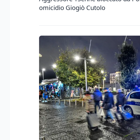
omicidio Giogiò Cutolo