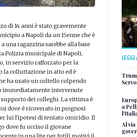
o di 14 anni è stato gravemente
Municipio a Napoli da un 15enne che è
 a una ragazzina sarebbe alla base
la Polizia municipale di Napoli,
LEGGI
 in servizio rafforzato per la
la colluttazione in atto ed è
Trump
he ha usato un coltello colpendo
Servon
sono immediatamente intervenute
 supporto dei colleghi. La vittima è
Europ
a Pell
ini dove è ricoverato in prognosi
l'Itali
r lui l'ipotesi di tentato omicidio. Il
Al via
ogo dove fu ucciso il giovane
gover
ente in una lite per futili motivi il