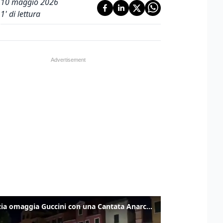
10 maggio 2026
1
' di lettura
Venezia omaggia Guccini con una Cantata Anarchica in campo Santa Margherita