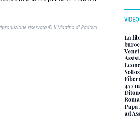
VIDEO
Riproduzione riservata © Il Mattino di Padova
La fib
burocr
Venet
Assisi
Leone
Sottos
Fiberc
477 mi
Diton
Roma
Papa 
ad Ass