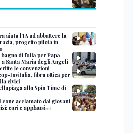
ra aiuta l'IA ad abbattere la
azia, progetto pilota in
o
, bagno di folla per Papa
 a Santa Maria degli Angeli
critte le convenzioni
op-Invitalia, fibra ottica per
la civici
ellapiaga allo Spin Time di
Leone acclamato dai giovani
isi: cori e applausi