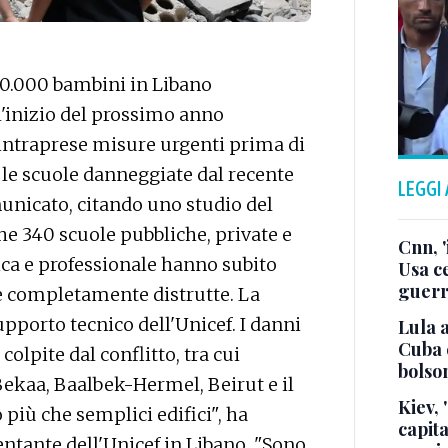
0.000 bambini in Libano
l'inizio del prossimo anno
intraprese misure urgenti prima di
 le scuole danneggiate dal recente
LEGGI
omunicato, citando uno studio del
che 340 scuole pubbliche, private e
Cnn, '
ica e professionale hanno subito
Usa ce
guerr
te completamente distrutte. La
upporto tecnico dell'Unicef. I danni
Lula a
Cuba 
olpite dal conflitto, tra cui
bolson
Bekaa, Baalbek-Hermel, Beirut e il
Kiev, 
più che semplici edifici", ha
capita
entante dell'Unicef in Libano. "Sono