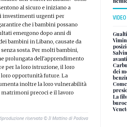
nemic
sentono al sicuro e iniziano a
ri investimenti urgenti per
VIDEO
 garantire che i bambini possano
isultati emergono dopo anni di
Gualti
Vimin
 dei bambini in Libano, causate da
posizi
ti senza sosta. Per molti bambini,
Salvi
ione prolungata dell'apprendimento
avant
Carbu
er la loro istruzione, il loro
dei me
e loro opportunità future. La
benzi
Come 
menta inoltre la loro vulnerabilità
presi
 i matrimoni precoci e il lavoro
La fib
burocr
Venet
Riproduzione riservata © Il Mattino di Padova