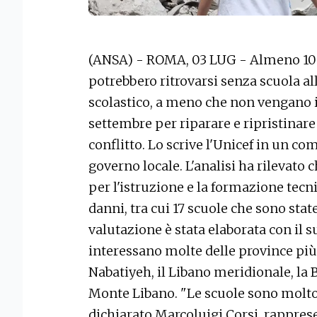
(ANSA) - ROMA, 03 LUG - Almeno 10
potrebbero ritrovarsi senza scuola al
scolastico, a meno che non vengano 
settembre per riparare e ripristinare
conflitto. Lo scrive l'Unicef in un c
governo locale. L'analisi ha rilevato 
per l'istruzione e la formazione tecn
danni, tra cui 17 scuole che sono sta
valutazione è stata elaborata con il s
interessano molte delle province più c
Nabatiyeh, il Libano meridionale, la 
Monte Libano. "Le scuole sono molto 
dichiarato Marcoluigi Corsi, rappres