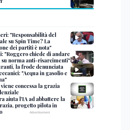
i'
eri: "Responsabilità del
ale su Spin Time? La
one dei partiti è nota"
ni: "Roggero chiede di andare
i su norma anti-risarcimenti"
ranti, la frode denunciata
ccanici: "Acqua in gasolio e
na"
viene concessa la grazia
denziale
ra aiuta l'IA ad abbattere la
azia, progetto pilota in
o