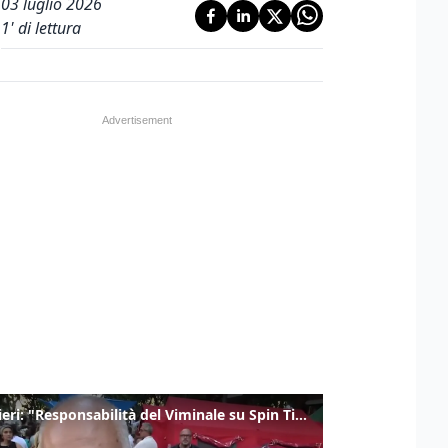
03 luglio 2026
1
' di lettura
Gualtieri: "Responsabilità del Viminale su Spin Time? La posizione dei partiti è nota"