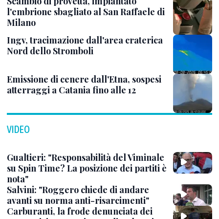
Scambio di provetta, impiantato
l'embrione sbagliato al San Raffaele di
Milano
Ingv, tracimazione dall'area craterica
Nord dello Stromboli
Emissione di cenere dall'Etna, sospesi
atterraggi a Catania fino alle 12
VIDEO
Gualtieri: "Responsabilità del Viminale
su Spin Time? La posizione dei partiti è
nota"
Salvini: "Roggero chiede di andare
avanti su norma anti-risarcimenti"
Carburanti, la frode denunciata dei