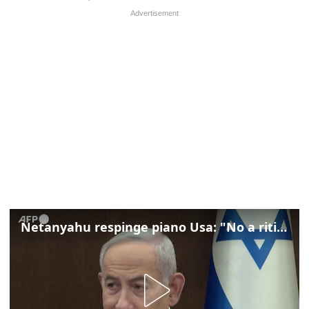
Netanyahu respinge piano Usa: "No a ritiro Idf senza disarmo Hamas"