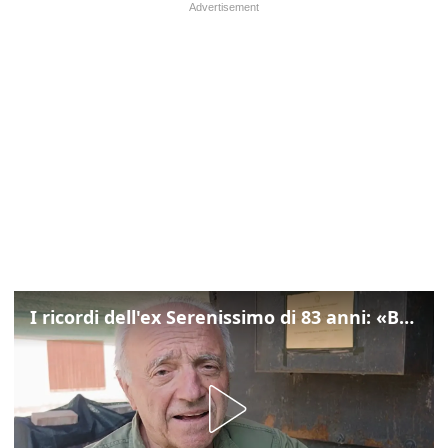
I ricordi dell'ex Serenissimo di 83 anni: «Bossi geloso di noi, in carcere mi cantavano l’inno di San Marco»