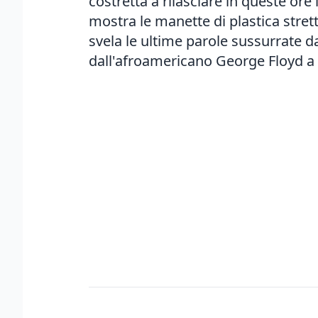
costretta a rilasciare in queste or
mostra le manette di plastica stret
svela le ultime parole sussurrate d
dall'afroamericano George Floyd a