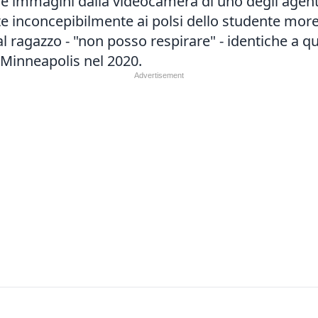
e le immagini dalla videocamera di uno degli agent
te inconcepibilmente ai polsi dello studente more
al ragazzo - "non posso respirare" - identiche a 
 Minneapolis nel 2020.