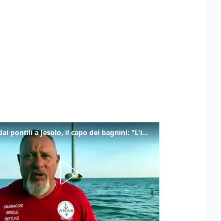
Tuffi dai pontili a Jesolo, il capo dei bagnini: "L'impegno di tutti per evitare altre tragedie"