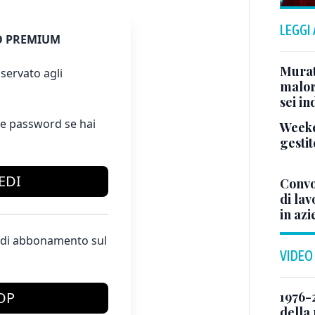
LEGGI
 PREMIUM
Murat
servato agli
malor
sei in
e password se hai
Weeke
gestit
EDI
Convo
di la
in azi
te di abbonamento sul
VIDEO
1976-
OP
della