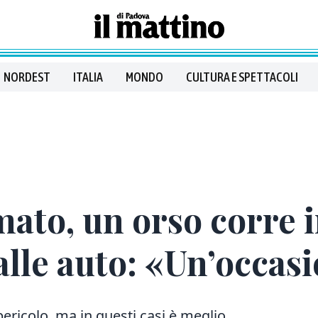
NORDEST
ITALIA
MONDO
CULTURA E SPETTACOLI
mato, un orso corre i
alle auto: «Un’occas
ericolo, ma in questi casi è meglio