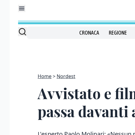
CRONACA
REGIONE
Home
Nordest
Avvistato e fil
passa davanti 
L'esperto Paolo Molinari: «Nessun p