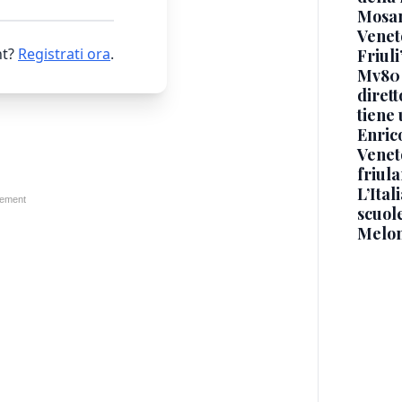
Mosan
Veneto
t?
Registrati ora
.
Friuli
Mv80 
diret
tiene 
Enric
Veneto
friul
L’Ital
scuol
Melon