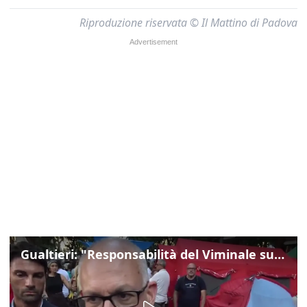
Riproduzione riservata © Il Mattino di Padova
Gualtieri: "Responsabilità del Viminale su Spin Time? La posizione dei partiti è nota"