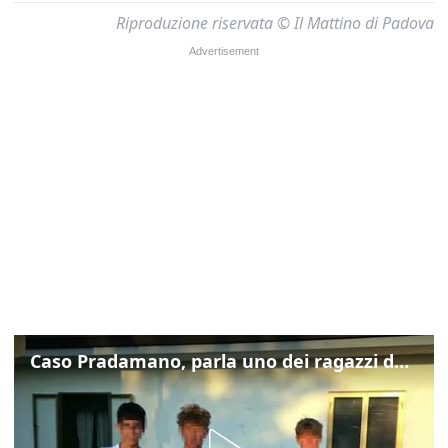
Riproduzione riservata © Il Mattino di Padova
Caso Pradamano, parla uno dei ragazzi denunciati per la limonata: "Volevo anche aiutare i miei"