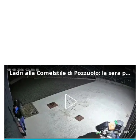
Ladri alla Comelstile di Pozzuolo: la sera prima il tentato furto a Buja, ecco le immagini