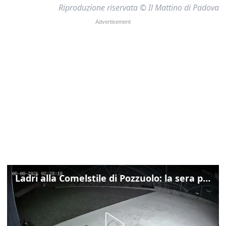
Riproduzione riservata © Il Mattino di Padova
Ladri alla Comelstile di Pozzuolo: la sera prima il tentato furto a Buja, ecco le immagini