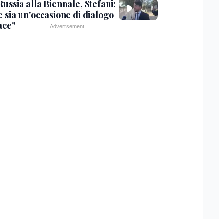
ussia alla Biennale, Stefani:
e sia un'occasione di dialogo
ace"