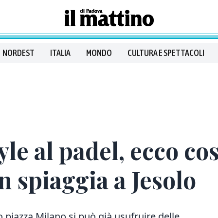
NORDEST
ITALIA
MONDO
CULTURA E SPETTACOLI
yle al padel, ecco c
n spiaggia a Jesolo
 piazza Milano si può già usufruire delle