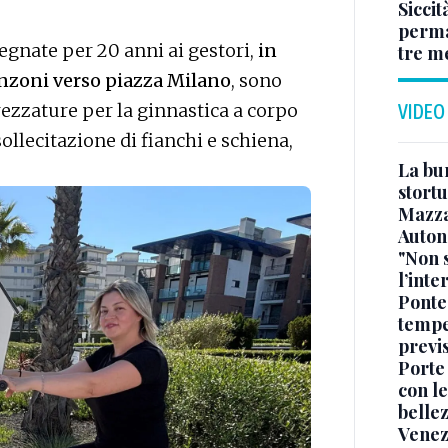
Siccit
permaf
egnate per 20 anni ai gestori,
in
tre m
anzoni verso piazza Milano
, sono
trezzature per la ginnastica a corpo
VIDEO
sollecitazione di fianchi e schiena,
La bur
stortu
Mazz
Auton
"Non 
l’inte
Ponte
tempe
previ
Porte
con le
belle
Venez