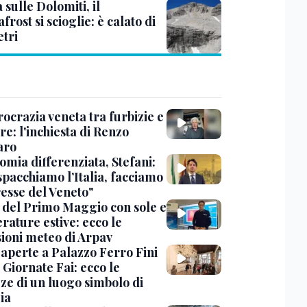
à sulle Dolomiti, il
rost si scioglie: è calato di
etri
ocrazia veneta tra furbizie e
re: l'inchiesta di Renzo
aro
omia differenziata, Stefani:
spacchiamo l’Italia, facciamo
resse del Veneto"
 del Primo Maggio con sole e
rature estive: ecco le
sioni meteo di Arpav
 aperte a Palazzo Ferro Fini
 Giornate Fai: ecco le
zze di un luogo simbolo di
ia