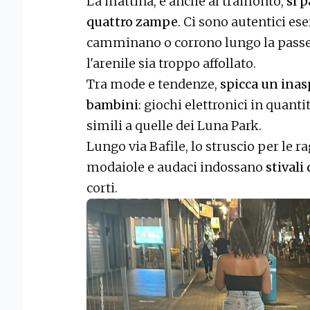
La mattina, e anche al tramonto,
si 
quattro zampe
. Ci sono autentici ese
camminano o corrono lungo la passeg
l'arenile sia troppo affollato.
Tra mode e tendenze,
spicca un inas
bambini
: giochi elettronici in quanti
simili a quelle dei Luna Park.
Lungo via Bafile, lo struscio per le r
modaiole e audaci indossano
stivali
corti.