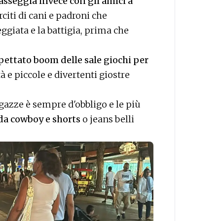
passeggia invece con gli amici a
rciti di cani e padroni che
giata e la battigia, prima che
pettato boom delle sale giochi per
tà e piccole e divertenti giostre
agazze è sempre d'obbligo e le più
 da cowboy e shorts
o jeans belli