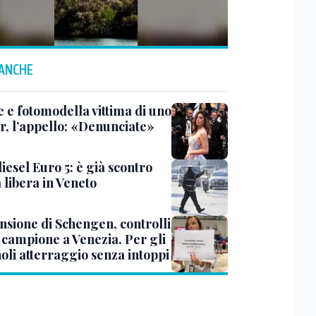
 ANCHE
e e fotomodella vittima di uno
er, l’appello: «Denunciate»
iesel Euro 5: è già scontro
a libera in Veneto
nsione di Schengen, controlli
a campione a Venezia. Per gli
oli atterraggio senza intoppi