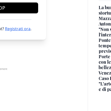
La bur
OP
stortu
Mazz
Auton
t?
Registrati ora
.
"Non 
l’inte
Ponte
tempe
previ
Porte
con le
belle
Venez
Caso R
"L'art
e di p