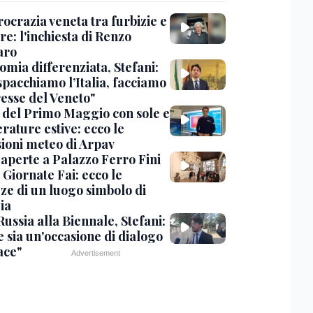
ocrazia veneta tra furbizie e
re: l'inchiesta di Renzo
aro
omia differenziata, Stefani:
spacchiamo l’Italia, facciamo
resse del Veneto"
 del Primo Maggio con sole e
rature estive: ecco le
sioni meteo di Arpav
 aperte a Palazzo Ferro Fini
 Giornate Fai: ecco le
zze di un luogo simbolo di
ia
ussia alla Biennale, Stefani:
e sia un'occasione di dialogo
ace"