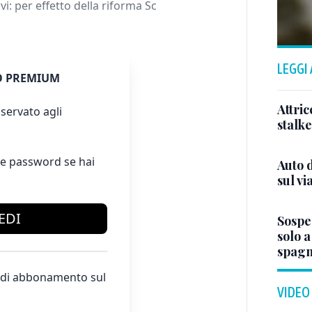
i: per effetto della riforma Sc
LEGGI
 PREMIUM
Attric
servato agli
stalk
e password se hai
Auto d
sul vi
EDI
Sospe
solo 
spagn
te di abbonamento sul
VIDEO