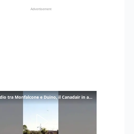
Incendio tra Monfalcone e Duino, il Canadair in azione per fermare le fiamme sul fronte dell’A4