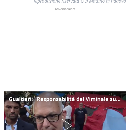
Riproduzione riservata © Il Mattino di Padova
Gualtieri: "Responsabilità del Viminale su Spin Time? La posizione dei partiti è nota"