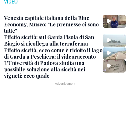
VIDEO
Venezia capitale italiana della Blue
Economy, Musco: "Le premesse ci sono
tutte"
Effetto siccità: sul Garda l'isola di San
Biagio si ricollega alla terraferma
Effetto siccità, ecco come è ridotto il lago
di Garda a Peschiera: il videoracconto
L'Università di Padova studia una
possibile soluzione alla siccità nei
vigneti: ecco quale