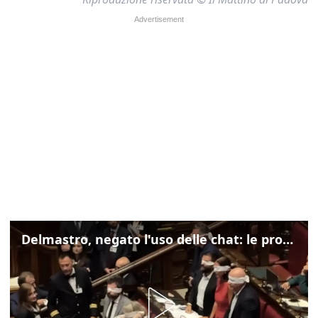
Delmastro, negato l'uso delle chat: le proteste di Avs e M5s