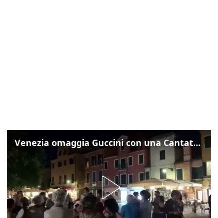
Venezia omaggia Guccini con una Cantata Anarchica in campo Santa Margherita