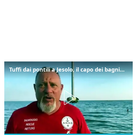
Tuffi dai pontili a Jesolo, il capo dei bagnini: "L'impegno di tutti per evitare altre tragedie"