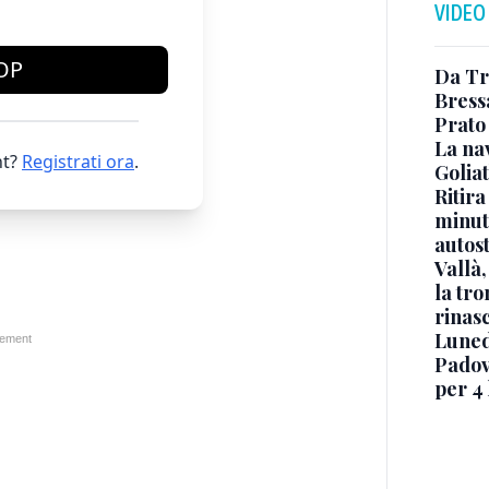
VIDEO
OP
Da Tr
Bress
Prato 
La na
t?
Registrati ora
.
Golia
Ritira
minuti
autos
Vallà
la tro
rinasc
Luned
Padov
per 4