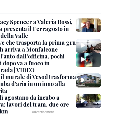
acy Spencer a Valeria Rossi,
a presenta il Ferragosto in
della Valle
ve che trasporta la prima gru
th arriva a Monfalcone
 l'auto dall'officina, pochi
 dopo va a fuoco in
trada | VIDEO
, il murale di Vesod trasforma
mba d'aria in un inno alla
ita
ì agostano da incubo a
a: lavori del tram, due ore
 km