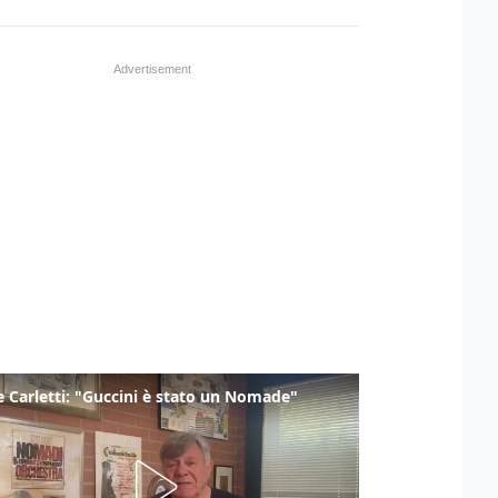
 Carletti: "Guccini è stato un Nomade"