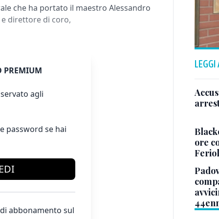
orale che ha portato il maestro Alessandro
e direttore di coro,
LEGGI
 PREMIUM
Accus
servato agli
arres
e password se hai
Black
ore co
Ferio
EDI
Padova
compag
avvic
44en
te di abbonamento sul