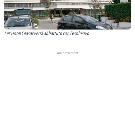
L'ex Hotel Ceasar verrà abbattuto con l'esplosivo