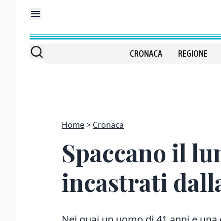
CRONACA
REGIONE
Home
Cronaca
Spaccano il lu
incastrati dal
Nei guai un uomo di 41 anni e una 