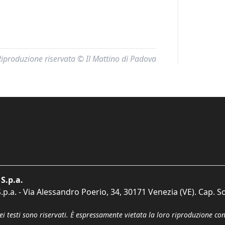
Riproduzione riservata © Il Mattino di Padova
S.p.a.
p.a. - Via Alessandro Poerio, 34, 30171 Venezia (VE). Cap. So
dei testi sono riservati. È espressamente vietata la loro riproduzione co