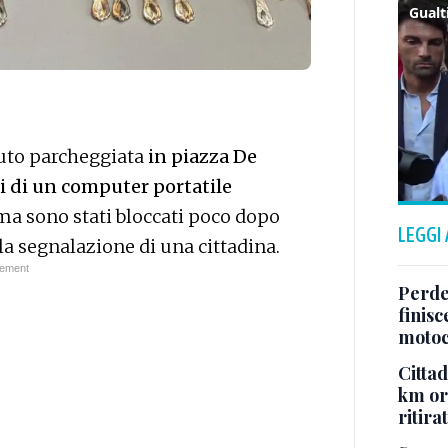
auto parcheggiata
in piazza De
i di un computer portatile
 ma sono stati bloccati poco dopo
LEGGI
la segnalazione di una cittadina.
Perde
finis
motoc
Cittad
km ora
ritira