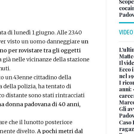
Scoper
cocai
Pado
VIDEO
ta di lunedì 1 giugno. Alle 23.40
ver visto un uomo danneggiare
un
L'ult
rno per rovistare tra gli oggetti
Matte
 già nelle vicinanze della stazione
Il vid
nuti.
Ecco i
nel 19
to un 43enne cittadino della
I rico
della polizia, ha tentato di
anni: 
o distante sono stati rintracciati
carce
Marc
na donna padovana di 40 anni,
Gli av
Padov
re che il lunotto posteriore
Caso 
ragaz
mente divelto.
A pochi metri dal