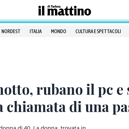
NORDEST
ITALIA
MONDO
CULTURA E SPETTACOLI
notto, rubano il pc e
la chiamata di una p
donna di 40. La donna, trovata in