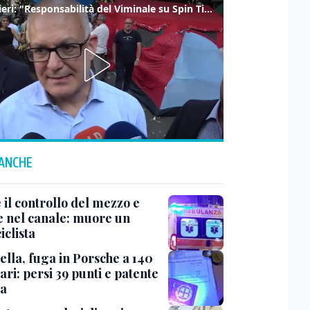
Gualtieri: "Responsabilità del Viminale su Spin Time? La posizione dei partiti è nota"
 ANCHE
 il controllo del mezzo e
ce nel canale: muore un
iclista
ella, fuga in Porsche a 140
ri: persi 39 punti e patente
ta