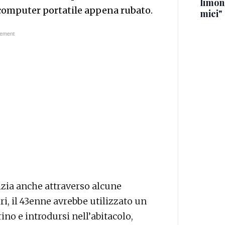
limona
l computer portatile appena rubato.
miei"
izia anche attraverso alcune
i, il 43enne avrebbe utilizzato un
ino e introdursi nell’abitacolo,