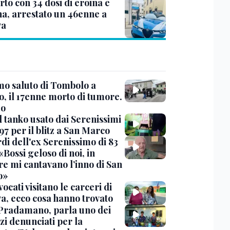
to con 34 dosi di eroina e
na, arrestato un 46enne a
va
imo saluto di Tombolo a
o, il 17enne morto di tumore.
eo
l tanko usato dai Serenissimi
97 per il blitz a San Marco
rdi dell'ex Serenissimo di 83
«Bossi geloso di noi, in
re mi cantavano l’inno di San
o»
vocati visitano le carceri di
a, ecco cosa hanno trovato
Pradamano, parla uno dei
zi denunciati per la