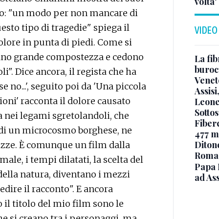
volta'
to: "un modo per non mancare di
esto tipo di tragedie" spiega il
VIDEO
dolore in punta di piedi. Come si
rano grande compostezza e cedono
La fib
burocr
i". Dice ancora, il regista che ha
Venet
se no...', seguito poi da 'Una piccola
Assisi
ioni' racconta il dolore causato
Leone
Sottos
ua nei legami sgretolandoli, che
Fiberc
o di un microcosmo borghese, ne
477 mi
Diton
ezze. È comunque un film dalla
Roma
rmale, i tempi dilatati, la scelta del
Papa 
della natura, diventano i mezzi
ad Ass
edire il racconto". E ancora
 il titolo del mio film sono le
he si creano tra i personaggi, ma