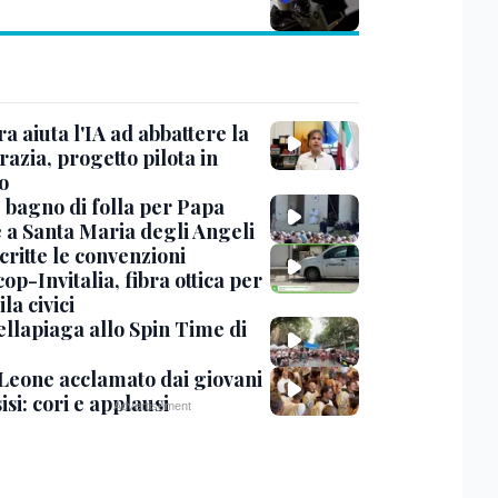
ra aiuta l'IA ad abbattere la
azia, progetto pilota in
o
, bagno di folla per Papa
 a Santa Maria degli Angeli
critte le convenzioni
op-Invitalia, fibra ottica per
la civici
ellapiaga allo Spin Time di
Leone acclamato dai giovani
isi: cori e applausi