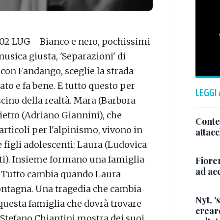
 02 LUG - Bianco e nero, pochissimi
usica giusta, 'Separazioni' di
o con Fandango, sceglie la strada
o e fa bene. E tutto questo per
LEGGI
cino della realtà. Mara (Barbora
Pietro (Adriano Giannini), che
Conte,
articoli per l'alpinismo, vivono in
attacc
figli adolescenti: Laura (Ludovica
ti). Insieme formano una famiglia
Fiore
ad acc
. Tutto cambia quando Laura
ontagna. Una tragedia che cambia
Nyt, '
questa famiglia che dovrà trovare
creare
 Stefano Chiantini mostra dei suoi