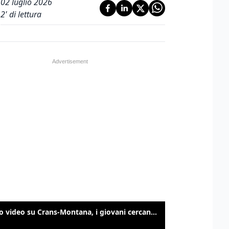
02 luglio 2026
2
' di lettura
Nuovo video su Crans-Montana, i giovani cercano di sfondare le vetrate