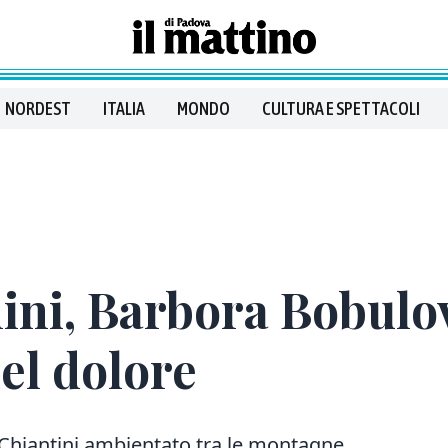
NORDEST
ITALIA
MONDO
CULTURA E SPETTACOLI
ni, Barbora Bobulov
del dolore
 Chiantini ambientato tra le montagne