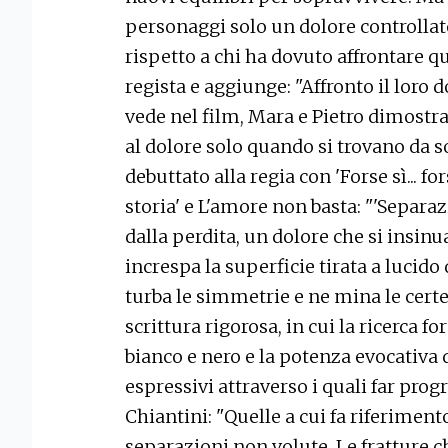
personaggi solo un dolore controlla
rispetto a chi ha dovuto affrontare qu
regista e aggiunge: "Affronto il loro 
vede nel film, Mara e Pietro dimost
al dolore solo quando si trovano da sol
debuttato alla regia con 'Forse sì... for
storia' e L'amore non basta: "'Separaz
dalla perdita, un dolore che si insin
increspa la superficie tirata a lucid
turba le simmetrie e ne mina le cert
scrittura rigorosa, in cui la ricerca fo
bianco e nero e la potenza evocativa 
espressivi attraverso i quali far progr
Chiantini: "Quelle a cui fa riferimento
separazioni non volute. Le fratture c