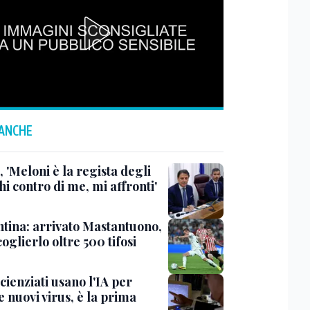
 ANCHE
 'Meloni è la regista degli
hi contro di me, mi affronti'
ntina: arrivato Mastantuono,
oglierlo oltre 500 tifosi
scienziati usano l'IA per
 nuovi virus, è la prima