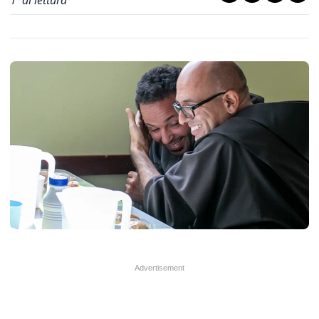
1
' di lettura