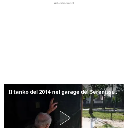
Il tanko del 2014 nel garage del Serenissimo: «Ecco come potevamo resistere per qualche giornata»