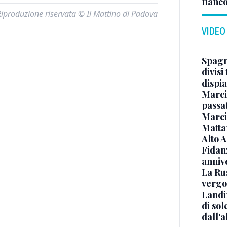
fianco
Riproduzione riservata © Il Mattino di Padova
VIDEO
Spagna
divisi
dispia
Marcin
passat
Marci
Mattar
Alto 
Fidanz
anniv
La Ru
vergo
Landi
di sol
dall'a