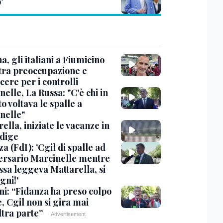
'
, gli italiani a Fiumicino
 tra preoccupazione e
cere per i controlli
elle, La Russa: "C'è chi in
o voltava le spalle a
nelle"
ella, iniziate le vacanze in
Adige
a (FdI): 'Cgil di spalle ad
ersario Marcinelle mentre
ssa leggeva Mattarella, si
gni!'
ni: “Fidanza ha preso colpo
e, Cgil non si gira mai
ltra parte”