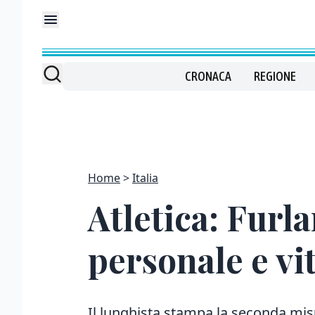
CRONACA
REGIONE
Home
Italia
Atletica: Furla
personale e vi
Il lunghista stampa la seconda misur