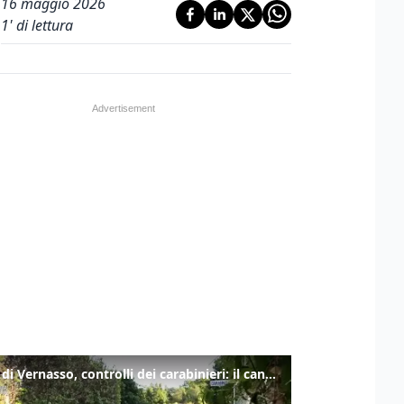
16 maggio 2026
1
' di lettura
Festa di Vernasso, controlli dei carabinieri: il cane antidroga tra le tende