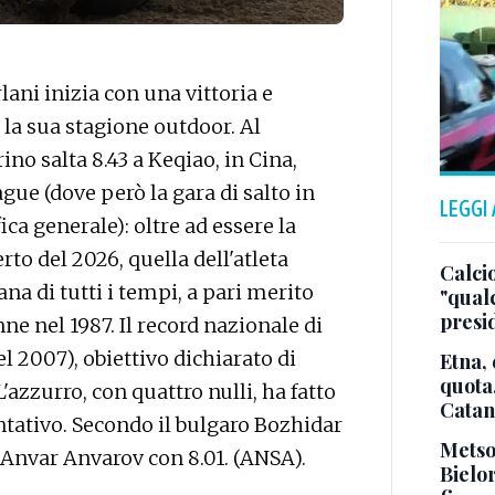
ni inizia con una vittoria e
 la sua stagione outdoor. Al
ino salta 8.43 a Keqiao, in Cina,
ue (dove però la gara di salto in
LEGGI
fica generale): oltre ad essere la
to del 2026, quella dell'atleta
Calcio
na di tutti i tempi, a pari merito
"qualc
presi
ne nel 1987. Il record nazionale di
l 2007), obiettivo dichiarato di
Etna, 
quota
L'azzurro, con quattro nulli, ha fatto
Catan
ntativo. Secondo il bulgaro Bozhidar
Metsol
 Anvar Anvarov con 8.01. (ANSA).
Bielor