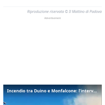
Riproduzione riservata © Il Mattino di Padova
Incendio tra Duino e Monfalcone: l’intervento dei vigili del fuoco