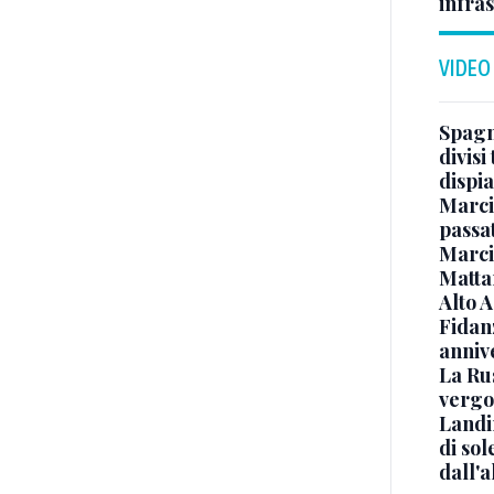
infra
VIDEO
Spagna
divisi
dispia
Marcin
passat
Marci
Mattar
Alto 
Fidanz
anniv
La Ru
vergo
Landi
di sol
dall'a