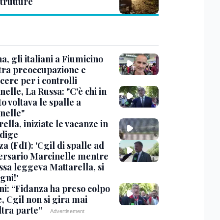
strutture
, gli italiani a Fiumicino
 tra preoccupazione e
cere per i controlli
elle, La Russa: "C'è chi in
o voltava le spalle a
nelle"
ella, iniziate le vacanze in
Adige
a (FdI): 'Cgil di spalle ad
ersario Marcinelle mentre
ssa leggeva Mattarella, si
gni!'
ni: “Fidanza ha preso colpo
e, Cgil non si gira mai
ltra parte”