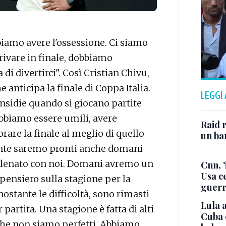
amo avere l'ossessione. Ci siamo
rrivare in finale, dobbiamo
di divertirci". Così Cristian Chivu,
e anticipa la finale di Coppa Italia.
LEGGI
insidie quando si giocano partite
obbiamo essere umili, avere
Raid r
are la finale al meglio di quello
un bam
ente saremo pronti anche domani
allenato con noi. Domani avremo un
Cnn, '
Usa ce
 pensiero sulla stagione per la
guerr
nostante le difficoltà, sono rimasti
Lula a
partita. Una stagione è fatta di alti
Cuba 
che non siamo perfetti. Abbiamo