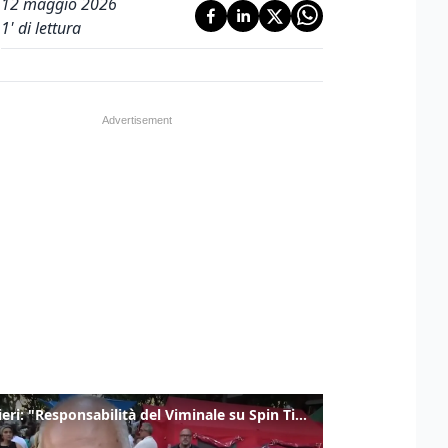
12 maggio 2026
1
' di lettura
Gualtieri: "Responsabilità del Viminale su Spin Time? La posizione dei partiti è nota"