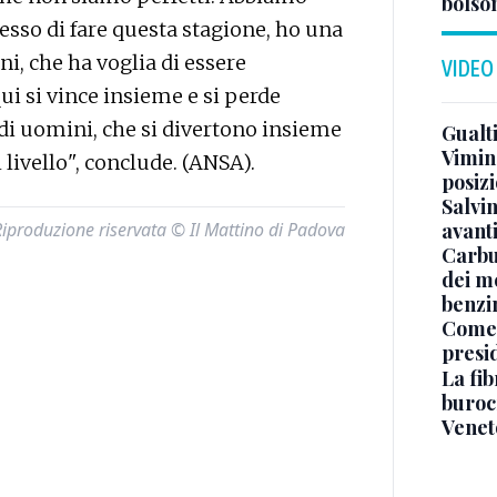
bolson
sso di fare questa stagione, ho una
i, che ha voglia di essere
VIDEO
i si vince insieme e si perde
di uomini, che si divertono insieme
Gualti
Vimin
 livello", conclude. (ANSA).
posizi
Salvi
avant
Riproduzione riservata © Il Mattino di Padova
Carbu
dei me
benzi
Come 
presi
La fib
burocr
Venet