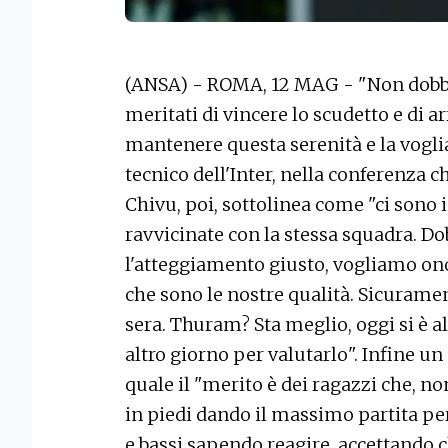
(ANSA) - ROMA, 12 MAG - "Non dobbi
meritati di vincere lo scudetto e di a
mantenere questa serenità e la voglia 
tecnico dell'Inter, nella conferenza ch
Chivu, poi, sottolinea come "ci sono 
ravvicinate con la stessa squadra. D
l'atteggiamento giusto, vogliamo onor
che sono le nostre qualità. Sicuram
sera. Thuram? Sta meglio, oggi si è 
altro giorno per valutarlo". Infine un
quale il "merito è dei ragazzi che, no
in piedi dando il massimo partita per 
e bassi sapendo reagire, accettando 