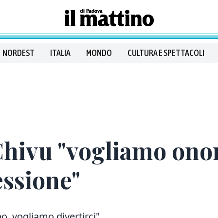
NORDEST
ITALIA
MONDO
CULTURA E SPETTACOLI
Chivu "vogliamo onora
essione"
o, vogliamo divertirci"