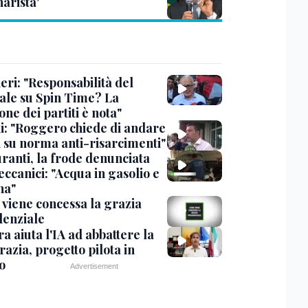
arista'
eri: "Responsabilità del
ale su Spin Time? La
one dei partiti è nota"
ni: "Roggero chiede di andare
i su norma anti-risarcimenti"
ranti, la frode denunciata
ccanici: "Acqua in gasolio e
na"
viene concessa la grazia
denziale
ra aiuta l'IA ad abbattere la
azia, progetto pilota in
o