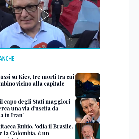
 ANCHE
ussi su Kiev, tre morti tra cui
bino vicino alla capitale
il capo degli Stati maggiori
rca una via d'uscita da
a in Iran'
ttacca Rubio, 'odia il Brasile,
e la Colombia, è un