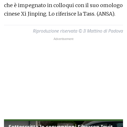
che è impegnato in colloqui con il suo omologo
cinese Xi Jinping. Lo riferisce la Tass. (ANSA).
Riproduzione riservata © Il Mattino di Padova
Sottoscritte le convenzioni Fibercop-Invitalia, fibra ottica per 477 mila civici