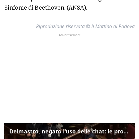
Sinfonie di Beethoven. (ANSA).
Riproduzione riservata © Il Mattino di Padova
Delmastro, negato l'uso delle chat: le proteste di Avs e M5s