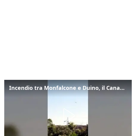
Incendio tra Monfalcone e Duino, il Canadair in azione per fermare le fiamme sul fronte dell’A4