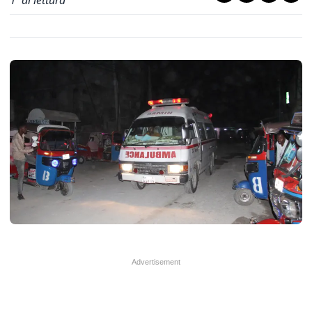
1
' di lettura