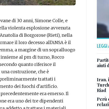
vane di 30 anni, Simone Colle, e
della violenta esplosione avvenuta
Anatolia di Borgorose (Rieti), nella
rmare il loro decesso all'ANSA è il
LEGGI
riemma, a margine di un sopralluogo
, insieme al pm di turno, Rocco
Parti
secondo quanto riferisce il
aiuti 
i una costruzione, che è
preliminarmente trattati i
Iran, 
Turch
mento dei fuochi d'artificio.
Riad
precedentemente era emerso. Il
Perù e
one era uno dei tre dipendenti
relazi
 era addetto a trattare i materiali