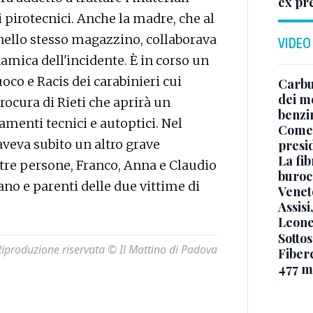
ex pr
zi pirotecnici. Anche la madre, che al
nello stesso magazzino, collaborava
VIDEO
namica dell'incidente. È in corso un
oco e Racis dei carabinieri cui
Carbu
dei me
ocura di Rieti che aprirà un
benzi
amenti tecnici e autoptici. Nel
Come 
aveva subito un altro grave
presi
La fib
 tre persone, Franco, Anna e Claudio
burocr
zano e parenti delle due vittime di
Venet
Assisi
Leone
Sottos
Riproduzione riservata © Il Mattino di Padova
Fiberc
477 mi