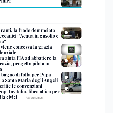
emier
ranti, la frode denunciata
ccanici: "Acqua in gasolio e
na"
viene concessa la grazia
denziale
ra aiuta l'IA ad abbattere la
azia, progetto pilota in
o
, bagno di folla per Papa
 a Santa Maria degli Angeli
critte le convenzioni
op-Invitalia, fibra ottica per
la civici