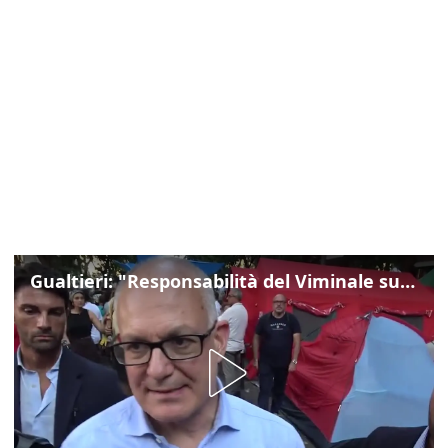
Gualtieri: "Responsabilità del Viminale su Spin Time? La posizione dei partiti è nota"