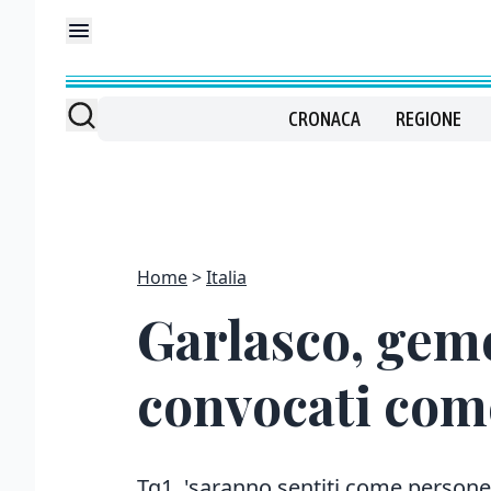
CRONACA
REGIONE
Home
Italia
Garlasco, gem
convocati com
Tg1, 'saranno sentiti come persone 