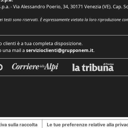
p.a. - Via Alessandro Poerio, 34, 30171 Venezia (VE). Cap. So
dei testi sono riservati. È espressamente vietata la loro riproduzione co
o clienti è a tua completa disposizione.
 una mail a
servizioclienti@grupponem.it
.
iva sulla raccolta
Le tue preferenze relative alla priva