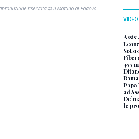
Riproduzione riservata © Il Mattino di Padova
VIDEO
Assisi
Leone
Sottos
Fiberc
477 mi
Diton
Roma
Papa 
ad Ass
Delma
le pro