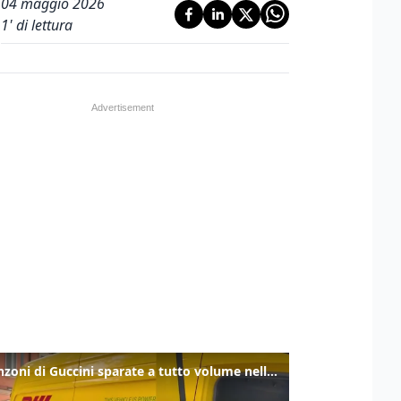
04 maggio 2026
1
' di lettura
Le canzoni di Guccini sparate a tutto volume nella strada dove abitava