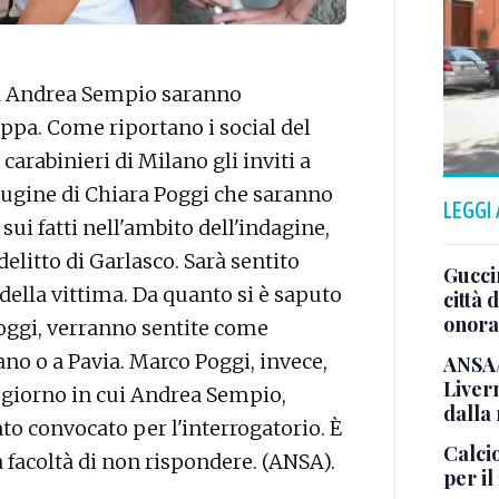
d Andrea Sempio saranno
ppa. Come riportano i social del
carabinieri di Milano gli inviti a
 cugine di Chiara Poggi che saranno
LEGGI
i fatti nell'ambito dell'indagine,
 delitto di Garlasco. Sarà sentito
Gucci
 della vittima. Da quanto si è saputo
città 
onora
oggi, verranno sentite come
no o a Pavia. Marco Poggi, invece,
ANSA/
Liver
o giorno in cui Andrea Sempio,
dalla
ato convocato per l'interrogatorio. È
Calci
 facoltà di non rispondere. (ANSA).
per il