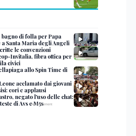
, bagno di folla per Papa
 a Santa Maria degli Angeli
critte le convenzioni
op-Invitalia, fibra ottica per
la civici
ellapiaga allo Spin Time di
Leone acclamato dai giovani
isi: cori e applausi
stro, negato l'uso delle chat:
teste di Avs e M5s