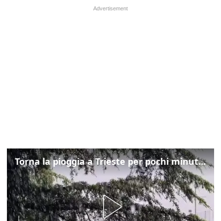
Torna la pioggia a Trieste per pochi minuti: ma il caldo non molla